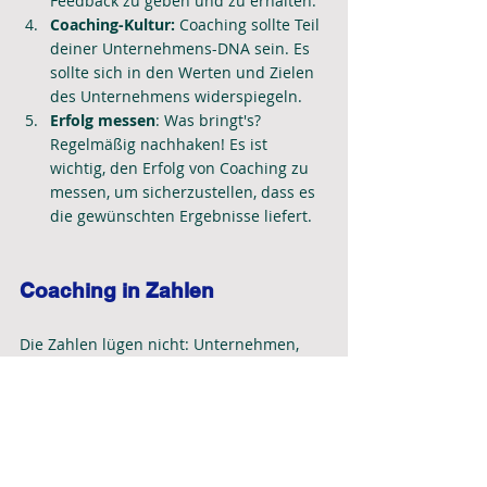
Feedback zu geben und zu erhalten.
Coaching-Kultur: 
Coaching sollte Teil 
deiner Unternehmens-DNA sein. Es 
sollte sich in den Werten und Zielen 
des Unternehmens widerspiegeln.
Erfolg messen
: Was bringt's? 
Regelmäßig nachhaken! Es ist 
wichtig, den Erfolg von Coaching zu 
messen, um sicherzustellen, dass es 
die gewünschten Ergebnisse liefert.
Coaching in Zahlen
Die Zahlen lügen nicht: Unternehmen, 
die auf Coaching setzen, sehen oft eine 
deutliche Verbesserung in Produktivität 
und Mitarbeiterzufriedenheit. Laut einer 
Studie von ICF & HCI (2022) berichten 
51% der Unternehmen von gesteigerter 