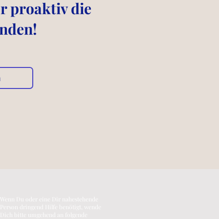
 proaktiv die
enden!
n
Wenn Du oder eine Dir nahestehende
Person dringend Hilfe benötigt, wende
Dich bitte umgehend an folgende