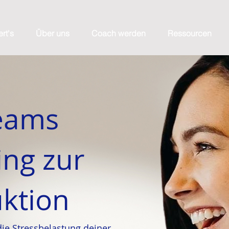
ert's
Über uns
Coach werden
Ressourcen
eams
ing zur
uktion
die Stressbelastung deiner