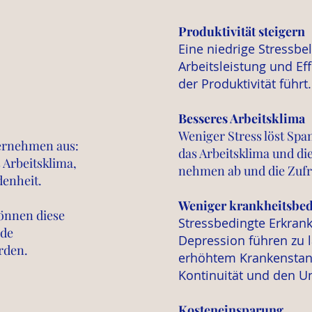
Produktivität steigern
Eine niedrige Stressbe
Arbeitsleistung und Ef
der Produktivität führt.
Besseres Arbeitsklima
Weniger Stress löst Sp
ternehmen aus:
das Arbeitsklima und d
 Arbeitsklima,
nehmen ab und die Zufri
denheit.
Weniger krankheitsbedi
können diese
Stressbedingte Erkran
nde
Depression führen zu 
rden.
erhöhtem Krankenstand
Kontinuität und den U
Kosteneinsparun
g