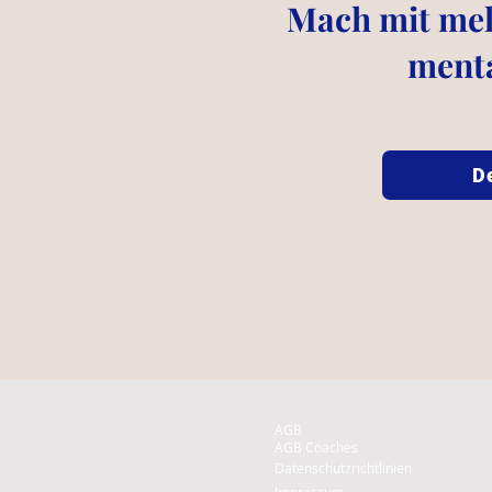
Mach mit mell
menta
D
AGB
AGB Coaches
Datenschutzrichtlinien