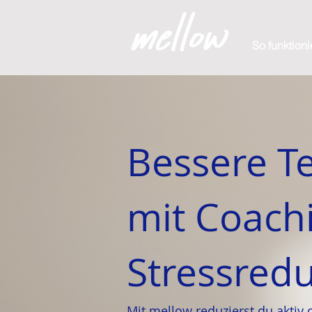
So funktioni
Bessere T
mit Coach
Stressred
Mit mellow reduzierst du aktiv 