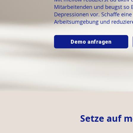
Mitarbeitenden und beugst so 
Depressionen vor. Schaffe ein
Arbeitsumgebung und reduziere
Demo anfragen
Setze auf m