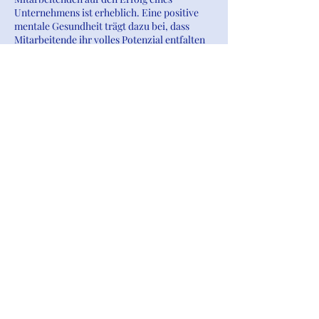
Unternehmens ist erheblich. Eine positive
mentale Gesundheit trägt dazu bei, dass
Mitarbeitende ihr volles Potenzial entfalten
können und motiviert, konzentriert und
kreativ arbeiten können.
Eine schlechte mentale Gesundheit kann
hingegen negative Auswirkungen haben.
Mitarbeitende, die mit mentalen Belastungen
kämpfen, sind weniger Produktiv. Stress,
Angstzustände oder Depressionen
beeinträchtigen die Konzentration und
Motivation. Zudem sind Arbeitsqualität und
Innovationskraft reduziert.
Mangelhafte mentale Gesundheit kann sich
auch in Form von Fehlzeiten zeigen.
Psychische Erkrankungen können zu
häufigen und langen Ausfällen führen. Fehlt
zudem die Unterstützung vom Arbeitgeber
führt dies häufig zu einer erhöhten
Fluktuation. Heute setzen viele
Bewerberinnen und Bewerber Angebote für