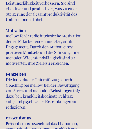
Leistungsfähigkeit verbessern. Sie sind
effektiver und produktiver, was zu einer
Steigerung der Gesamtproduktivität des
Unternehmens führt.
Motivatio
n
mellow fördert die intrinsische Motivation
deiner Mitarbeitenden und steigert ihr
Engagement. Durch den Aufbau eines
positiven Mindsets und die Stärkung ihrer
mentalen Widerstandsfähigkeit sind sie
motivierter, ihre Ziele zu erreichen.
Fehlzeiten
Die individuelle Unterstützung durch
Coaching
bei mellow bei der Bewältigung
von Stress und mentalen Belastungen trägt
dazu bei, krankheitsbedingte Fehltage
aufgrund psychischer Erkrankungen zu
reduzieren.
Präsentismus
Präsentismus bezeichnet das Phänomen,
wenn Mitarbeitende trotz Krankheit zur